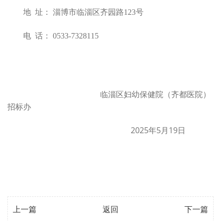
地
址： 淄博市临淄区齐园路
123
号
电
话：
0533-7328115
临淄区妇幼保健院（齐都医院）
招标办
2025
5
19
年
月
日
上一篇
返回
下一篇