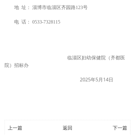
地
址： 淄博市临淄区齐园路
123
号
电
话：
0533-7328115
临淄区妇幼保健院（齐都医
院）招标办
2025
5
14
年
月
日
上一篇
返回
下一篇