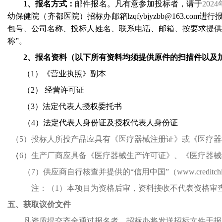
1
、报名方式：
邮件报名。凡有意参加投标者，请于
2024
幼保健院（齐都医院）招标办邮箱
lzqfybjyzbb@163.com
进行
包号、公司名称、投标人姓名、联系电话、邮箱、按要求提
称”。
2
、报名资料（以下所有资料均须提供原件的扫描件以及
（
1
）《营业执照》副本
（
2
） 经营许可证
（
3
）法定代表人授权委托书
（
4
）法定代表人身份证及授权代表人身份证
（
5
）投标人所投产品应具有《医疗器械注册证》或《医疗器
（
6
）生产厂商应具备《医疗器械生产许可证》、《医疗器械
（
7
）供应商自行核查并提供的“信用中国”（
www.creditchi
注：（
1
）本项目为资格后审，资料接收不代表资格审
五、获取
议价
文件
凡资质提交齐全通过报名者，招标办将发送招标文件于报