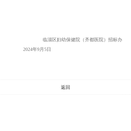
临淄区妇幼保健院（齐都医院）招标办
024
年
9
月
5
日
返回