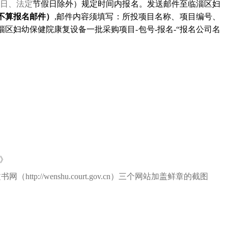
日、法定
节假日除外）规定时间内报名。发送邮件至临淄区妇
不算报名邮件）
,
邮件内容须填写：所投项目名称、项目编号、
淄区妇幼保健院康复设备一批采购项目
-
包号
-
报名
-
“报名公司名
》
文书网（
http://wenshu.court.gov.cn
）三个网站加盖鲜章的截图