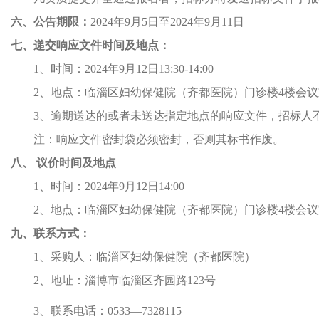
六、公告期限：
2024
年
9
月
5
日至
2024
年
9
月
11
日
七、递交响应文件时间及地点：
1
、时间：
2024
年
9
月
12
日
13:30-14:00
2
、地点：临淄区妇幼保健院（齐都医院）
门诊楼
4
楼会议
3
、逾期送达的或者未送达指定地点的响应文件，招标人
注：响应文件密封袋必须密封，否则其标书作废。
八、
议价
时间及地点
1、
时间：
2024
年
9
月
12
日
14:00
2、
地点：临淄区妇幼保健院（齐都医院）门诊楼
4
楼会议
九、联系方式：
1
、采购人：临淄区妇幼保健院（齐都医院）
2
、地址：淄博市临淄区齐园路
123
号
3
、联系电话：
0533
—
7328115