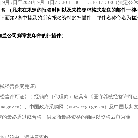
年
9
月
5
日至
2024
年
9
月
11
日
7
：
30-11:30
，
13:30-17
：
00
（法定公休
报名
（凡未在规定的报名时间以及未按要求格式发送的邮件一律
供下面第
2
条中提及的所有报名资料的扫描件。邮件名称命名为临
加盖公司鲜章复印件的扫描件）
械经营备案凭证》
经营许可证》；经销商（代理商）应具有《医疗器械经营许可证
na.gov.cn
）、中国政府采购网（
www.ccgp.gov.cn
）及中国裁判
查的最终通过或合格，供应商最终资格的确认以资格后审为准。
名邮箱中，请注意查收。