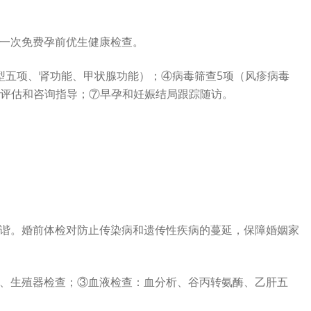
一次免费孕前优生健康检查。
型五项、肾功能、甲状腺功能）；④病毒筛查5项（风疹病毒
风险评估和咨询指导；⑦早孕和妊娠结局跟踪随访。
谐。婚前体检对防止传染病和遗传性疾病的蔓延，保障婚姻家
、生殖器检查；③血液检查：血分析、谷丙转氨酶、乙肝五