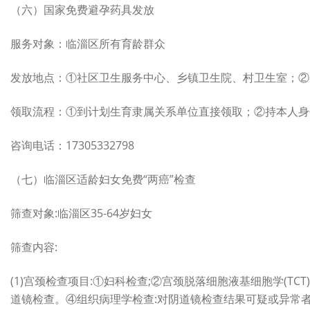
（六）国家免费避孕药具发放
服务对象：临淄区所有育龄群众
发放地点：①社区卫生服务中心、乡镇卫生院、村卫生室；②
领取流程：①到计划生育隶属关系单位直接领取；②持本人身
咨询电话：17305332798
（七）临淄区适龄妇女免费“两癌”检查
筛查对象:临淄区35-64岁妇女
筛查内容:
(1)宫颈检查项目:①妇科检查;②宫颈脱落细胞液基细胞学(
道镜检查。④组织病理学检查:对阴道镜检查结果可疑或异常