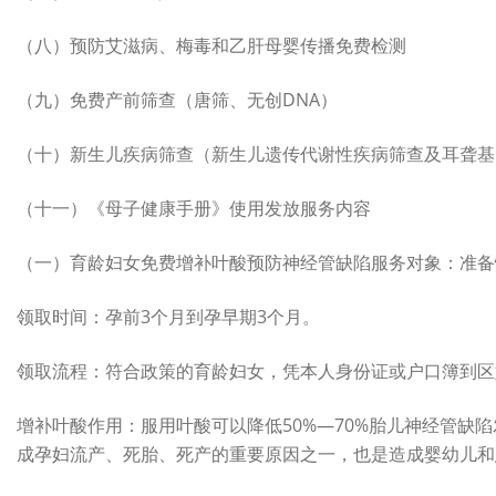
（八）预防艾滋病、梅毒和乙肝母婴传播免费检测
（九）免费产前筛查（唐筛、无创DNA）
（十）新生儿疾病筛查（新生儿遗传代谢性疾病筛查及耳聋基
（十一）《母子健康手册》使用发放服务内容
（一）育龄妇女免费增补叶酸预防神经管缺陷服务对象：准备
领取时间：孕前3个月到孕早期3个月。
领取流程：符合政策的育龄妇女，凭本人身份证或户口簿到区
增补叶酸作用：服用叶酸可以降低50%—70%胎儿神经管
成孕妇流产、死胎、死产的重要原因之一，也是造成婴幼儿和