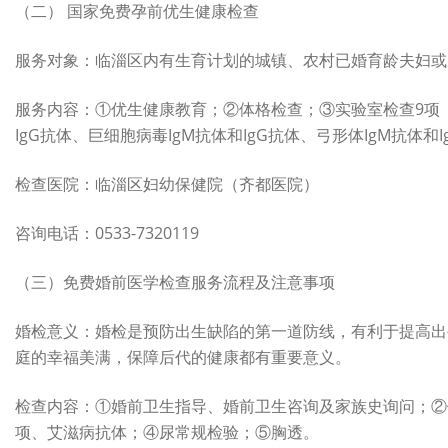
（二） 国家免费孕前优生健康检查
服务对象：临淄区内有生育计划的城镇、农村已婚育龄夫妇或
服务内容：①优生健康教育；②体格检查；③实验室检查9项
IgG抗体、巨细胞病毒IgM抗体和IgG抗体、弓形体IgM
检查医院：临淄区妇幼保健院（齐都医院）
咨询电话：0533-7320119
（三）免费婚前医学检查服务流程及注意事项
婚检意义：婚检是预防出生缺陷的第一道防线，有利于提高出
庭的幸福美满，保障后代的健康都有重要意义。
检查内容：①婚前卫生指导、婚前卫生咨询及家族史询问；②
项、艾滋病抗体；④尿常规检验；⑤胸透。