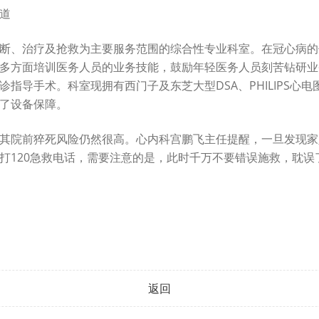
道
断、治疗及抢救为主要服务范围的综合性专业科室。在冠心病的
多方面培训医务人员的业务技能，鼓励年轻医务人员刻苦钻研业
指导手术。科室现拥有西门子及东芝大型DSA、PHILIPS心
了设备保障。
其院前猝死风险仍然很高。心内科宫鹏飞主任提醒，一旦发现家
打120急救电话，需要注意的是，此时千万不要错误施救，耽误
返回