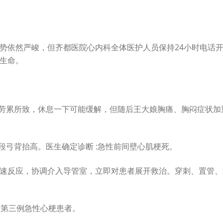
势依然严峻，但齐都医院心内科全体医护人员保持24小时电话
生命。
能是劳累所致，休息一下可能缓解，但随后王大娘胸痛、胸闷症状
T 段弓背抬高。医生确定诊断 :急性前间壁心肌梗死。
速反应，协调介入导管室，立即对患者展开救治。穿刺、置管、
的第三例急性心梗患者。