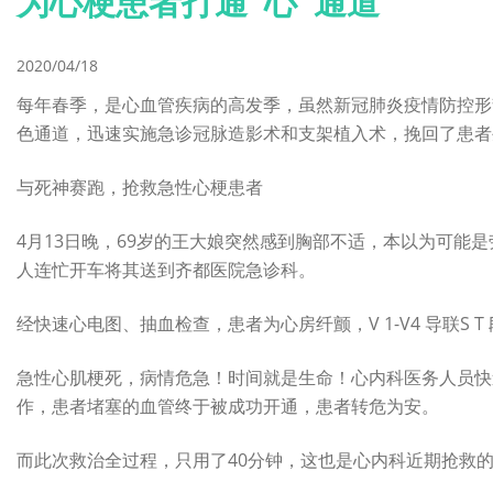
为心梗患者打通“心”通道
2020/04/18
每年春季，是心血管疾病的高发季，虽然新冠肺炎疫情防控形
色通道，迅速实施急诊冠脉造影术和支架植入术，挽回了患者
与死神赛跑，抢救急性心梗患者
4月13日晚，69岁的王大娘突然感到胸部不适，本以为可
人连忙开车将其送到齐都医院急诊科。
经快速心电图、抽血检查，患者为心房纤颤，V 1-V4 导联S 
急性心肌梗死，病情危急！时间就是生命！心内科医务人员快
作，患者堵塞的血管终于被成功开通，患者转危为安。
而此次救治全过程，只用了40分钟，这也是心内科近期抢救