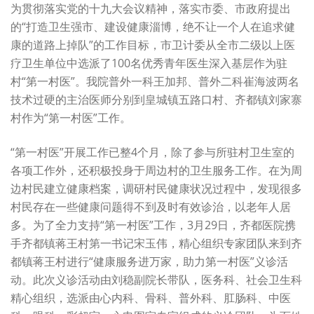
为贯彻落实党的十九大会议精神，落实市委、市政府提出
的“打造卫生强市、建设健康淄博，绝不让一个人在追求健
康的道路上掉队”的工作目标，市卫计委从全市二级以上医
疗卫生单位中选派了100名优秀青年医生深入基层作为驻
村“第一村医”。我院普外一科王加邦、普外二科崔海波两名
技术过硬的主治医师分别到皇城镇五路口村、齐都镇刘家寨
村作为“第一村医”工作。
“第一村医”开展工作已整4个月，除了参与所驻村卫生室的
各项工作外，还积极投身于周边村的卫生服务工作。在为周
边村民建立健康档案，调研村民健康状况过程中，发现很多
村民存在一些健康问题得不到及时有效诊治，以老年人居
多。为了全力支持“第一村医”工作，3月29日，齐都医院携
手齐都镇蒋王村第一书记宋玉伟，精心组织专家团队来到齐
都镇蒋王村进行“健康服务进万家，助力第一村医”义诊活
动。此次义诊活动由刘稳副院长带队，医务科、社会卫生科
精心组织，选派由心内科、骨科、普外科、肛肠科、中医